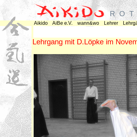
R O T 
Aikido
AiBe e.V.
wann&wo
Lehrer
Lehrg
Lehrgang mit D.Löpke im Nove