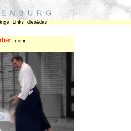
E N B U R G
änge
Links
dies&das
mber
mehr...